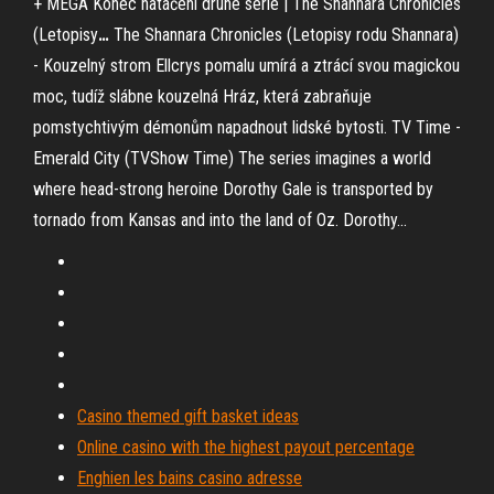
+ MEGA
Konec natáčení druhé série | The Shannara Chronicles
(Letopisy
…
The Shannara Chronicles (Letopisy rodu Shannara)
- Kouzelný strom Ellcrys pomalu umírá a ztrácí svou magickou
moc, tudíž slábne kouzelná Hráz, která zabraňuje
pomstychtivým démonům napadnout lidské bytosti.
TV Time -
Emerald City (TVShow Time)
The series imagines a world
where head-strong heroine Dorothy Gale is transported by
tornado from Kansas and into the land of Oz. Dorothy...
Casino themed gift basket ideas
Online casino with the highest payout percentage
Enghien les bains casino adresse