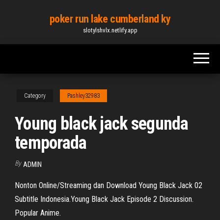
Skip
poker run lake cumberland ky
to
slotylshvlx.netlify.app
the
content
Category
Pashley32983
Young black jack segunda
temporada
By
ADMIN
Nonton Online/Streaming dan Download Young Black Jack 02
Subtitle Indonesia.Young Black Jack Episode 2 Discussion.
Popular Anime.