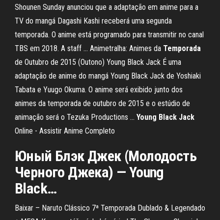
Shounen Sunday anunciou que a adaptação em anime para a
TV do mangá Dagashi Kashi receberá uma segunda
temporada. O anime está programado para transmitir no canal
TBS em 2018. A staff ... Animetralha: Animes da
Temporada
de Outubro de 2015 (Outono) Young Black Jack É uma
adaptação de anime do mangá Young Black Jack de Yoshiaki
Tabata e Yuugo Okuma. O anime será exibido junto dos
animes da temporada de outubro de 2015 e o estúdio de
animação será o Tezuka Productions ...
Young
Black
Jack
Online - Assistir Anime Completo
Юный Блэк
Джек
(Молодость
Черного
Джека
) —
Young
Black
…
Baixar – Naruto Clássico 7ª Temporada Dublado & Legendado