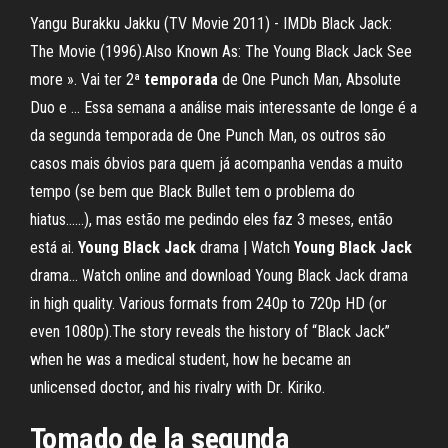
Yangu Burakku Jakku (TV Movie 2011) - IMDb Black Jack:
The Movie (1996).Also Known As: The Young Black Jack See
more ». Vai ter 2ª
temporada
de One Punch Man, Absolute
Duo e … Essa semana a análise mais interessante de longe é a
da segunda temporada de One Punch Man, os outros são
casos mais óbvios para quem já acompanha vendas a muito
tempo (se bem que Black Bullet tem o problema do
hiatus……), mas estão me pedindo eles faz 3 meses, então
está ai.
Young
Black
Jack
drama | Watch
Young
Black
Jack
drama… Watch online and download Young Black Jack drama
in high quality. Various formats from 240p to 720p HD (or
even 1080p).The story reveals the history of “Black Jack”
when he was a medical student, how he became an
unlicensed doctor, and his rivalry with Dr. Kiriko.
Tomado de la segunda