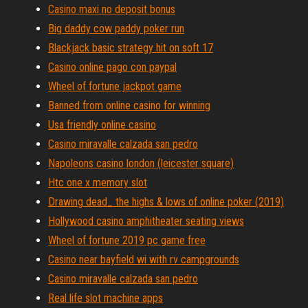
Casino maxi no deposit bonus
Big daddy cow paddy poker run
Blackjack basic strategy hit on soft 17
Casino online pago con paypal
Wheel of fortune jackpot game
Banned from online casino for winning
Usa friendly online casino
Casino miravalle calzada san pedro
Napoleons casino london (leicester square)
Htc one x memory slot
Drawing dead_ the highs & lows of online poker (2019)
Hollywood casino amphitheater seating views
Wheel of fortune 2019 pc game free
Casino near bayfield wi with rv campgrounds
Casino miravalle calzada san pedro
Real life slot machine apps